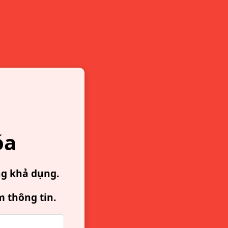
óa
ng khả dụng.
m thông tin.