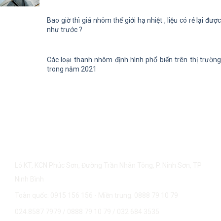
Bao giờ thì giá nhôm thế giới hạ nhiệt , liệu có rẻ lại được
như trước ?
Các loại thanh nhôm định hình phổ biến trên thị trường
trong năm 2021
CÔNG TY CP NHÔM VIỆT PHÁP SHAL-NHÀ MÁY NHÔM VIỆT
PHÁP
Lô KT, KCN Phúc Sơn, Đường Trần Nhân Tông, P. Ninh Sơn, TP
Ninh Bình
Toàn quốc: 0915 156 156 - Miền trung: 0888 79 10 79
024.8587 7979
/
0888 79 10 79
/
032 684 3535