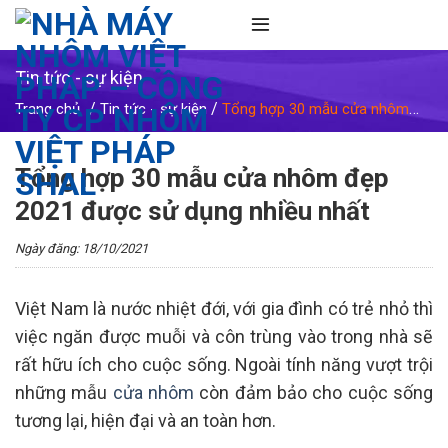
Skip
to
content
Tin tức - sự kiện
/
/
Trang chủ
Tin tức - sự kiện
Tổng hợp 30 mẫu cửa nhôm
đẹp 2021 được sử dụng nhiều nhất
Tổng hợp 30 mẫu cửa nhôm đẹp
2021 được sử dụng nhiều nhất
Ngày đăng: 18/10/2021
Việt Nam là nước nhiệt đới, với gia đình có trẻ nhỏ thì
việc ngăn được muỗi và côn trùng vào trong nhà sẽ
rất hữu ích cho cuộc sống. Ngoài tính năng vượt trội
những mẫu
cửa nhôm
còn đảm bảo cho cuộc sống
tương lại, hiện đại và an toàn hơn.