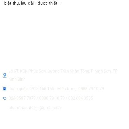
biệt thự, lâu đài… được thiết kế
theo hướng tân cổ điển. Không
chỉ mang ý nghĩa
CÔNG TY CP NHÔM VIỆT PHÁP SHAL-NHÀ MÁY NHÔM VIỆT
PHÁP
Lô KT, KCN Phúc Sơn, Đường Trần Nhân Tông, P. Ninh Sơn, TP
Ninh Bình
Toàn quốc: 0915 156 156 - Miền trung: 0888 79 10 79
024.8587 7979
/
0888 79 10 79
/
032 684 3535
phamthanhhajsc@gmail.com
SẢN PHẨM VÀ DỊCH VỤ