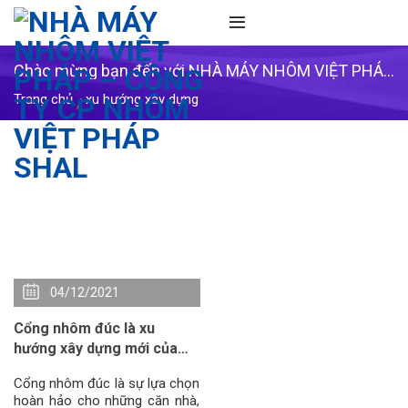
Skip
to
content
Chào mừng bạn đến với NHÀ MÁY NHÔM VIỆT PHÁP
- CÔNG TY CP NHÔM VIỆT PHÁP SHAL
Trang chủ
xu hướng xây dựng
/
04/12/2021
Cổng nhôm đúc là xu
hướng xây dựng mới của
các ngôi nhà sang trọng
Cổng nhôm đúc là sự lựa chọn
hoàn hảo cho những căn nhà,