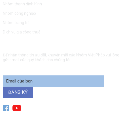
Nhôm thanh định hình
Nhôm công nghiệp
Nhôm trang trí
Dịch vụ gia công thuê
ĐĂNG KÝ NHẬN EMAIL
Để nhận thông tin ưu đãi, khuyến mãi của Nhôm Việt Pháp vui lòng
gửi email của quý khách cho chúng tôi.
GĐKD toàn quốc:
0915 156 156
- GĐKD khu vực miền