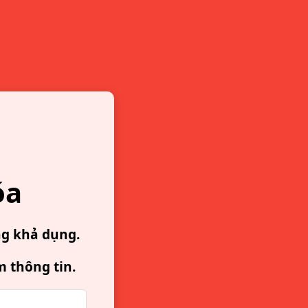
óa
ng khả dụng.
m thông tin.